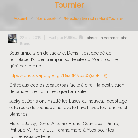
Tournier
Accueil
Non classé
Réfection tremplin Mont Tournier
22 mai 2019
Ecrit par
POIREL
Laisser un commentaire
Bruno
Sous l’impulsion de Jacky et Denis, il est décidé de
remplacer l’ancien tremplin sur le site du Mont Tournier
géré par le club.
https://photos.app.goo.gl/Bax8MVps6S9xpRn69
Grâce aux écolos locaux (pas facile à dire !) la destruction
de l’ancien tremplin n’est que formalité.
Jacky et Denis ont installé les bases du nouveau décollage
et le reste de l’équipe a achevé le travail avec les rondins et
planches.
Merci à Jacky, Denis, Antoine, Bruno, Colin, Jean-Pierre,
Philippe M, Pierric. Et un grand merci à Yves pour les
tombereaux de terre.