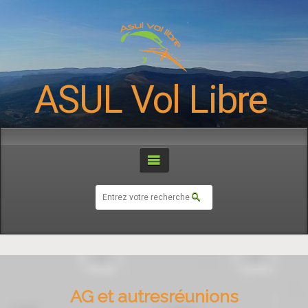
ASUL Vol Libre
AG et autresréunions